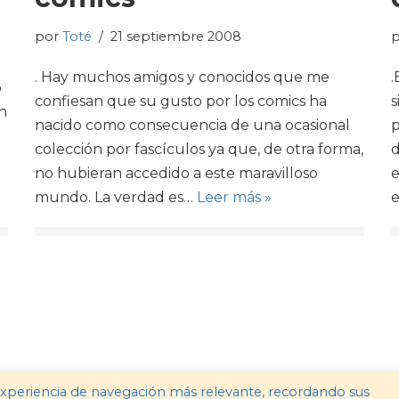
por
Toté
21 septiembre 2008
i
. Hay muchos amigos y conocidos que me
.
o
confiesan que su gusto por los comics ha
s
un
nacido como consecuencia de una ocasional
p
colección por fascículos ya que, de otra forma,
d
no hubieran accedido a este maravilloso
e
mundo. La verdad es…
Leer más »
experiencia de navegación más relevante, recordando sus