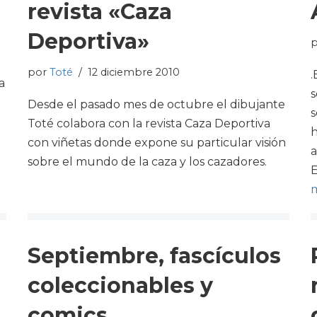
revista «Caza
Deportiva»
por
Toté
12 diciembre 2010
.
a
s
Desde el pasado mes de octubre el dibujante
s
Toté colabora con la revista Caza Deportiva
h
con viñetas donde expone su particular visión
a
sobre el mundo de la caza y los cazadores.
E
m
Septiembre, fascículos
coleccionables y
comics