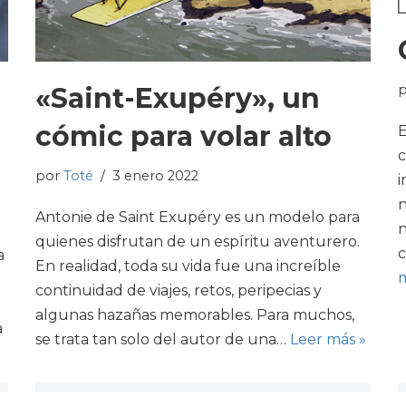
«Saint-Exupéry», un
cómic para volar alto
E
c
por
Toté
3 enero 2022
i
n
Antonie de Saint Exupéry es un modelo para
n
quienes disfrutan de un espíritu aventurero.
c
a
En realidad, toda su vida fue una increíble
m
o
continuidad de viajes, retos, peripecias y
o
algunas hazañas memorables. Para muchos,
a
se trata tan solo del autor de una…
Leer más »