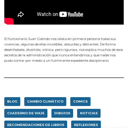
El funcionario Juan Galindo nos relata en primera persona todas sus
vivencias, algunas de ellas increíbles, absurdas y delirantes. De forma
desenfadada, divertida, irónica, pero rigurosa, nos explica muchos de esos
secretos de la administración que nunca entendimos y que nadie nos
pudo contar por miedo a un fulminante expediente disciplinario.
BLOG
CAMBIO CLIMÁTICO
COMICS
CUADERNO DE VIAJE
DIBUJOS
NOTICIAS
RECOMENDACIONES DE LIBROS
REFLEXIONES