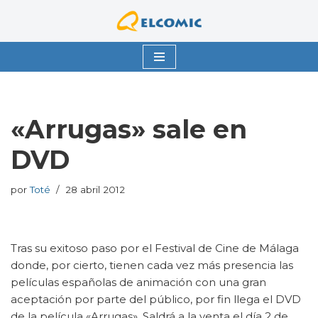
Saltar
al
contenido
«Arrugas» sale en
DVD
por
Toté
28 abril 2012
Tras su exitoso paso por el Festival de Cine de Málaga
donde, por cierto, tienen cada vez más presencia las
películas españolas de animación con una gran
aceptación por parte del público, por fin llega el DVD
de la película «Arrugas». Saldrá a la venta el día 2 de