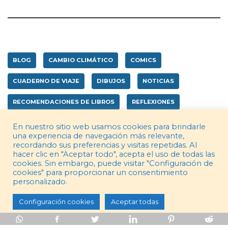
BLOG
CAMBIO CLIMÁTICO
COMICS
CUADERNO DE VIAJE
DIBUJOS
NOTICIAS
RECOMENDACIONES DE LIBROS
REFLEXIONES
SIN CATEGORÍA
En nuestro sitio web usamos cookies para brindarle
una experiencia de navegación más relevante,
recordando sus preferencias y visitas repetidas. Al
hacer clic en "Aceptar todo", acepta el uso de todas las
cookies. Sin embargo, puede visitar "Configuración de
cookies" para proporcionar un consentimiento
personalizado.
Configuración cookies
Aceptar todas
elcomic.es | 2022