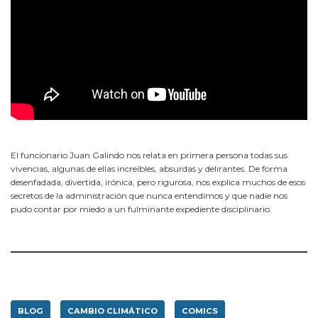
El funcionario Juan Galindo nos relata en primera persona todas sus
vivencias, algunas de ellas increíbles, absurdas y delirantes. De forma
desenfadada, divertida, irónica, pero rigurosa, nos explica muchos de esos
secretos de la administración que nunca entendimos y que nadie nos
pudo contar por miedo a un fulminante expediente disciplinario.
BLOG
CAMBIO CLIMÁTICO
COMICS