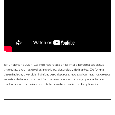
El funcionario Juan Galindo nos relata en primera persona todas sus
vivencias, algunas de ellas increíbles, absurdas y delirantes. De forma
desenfadada, divertida, irónica, pero rigurosa, nos explica muchos de esos
secretos de la administración que nunca entendimos y que nadie nos
pudo contar por miedo a un fulminante expediente disciplinario.