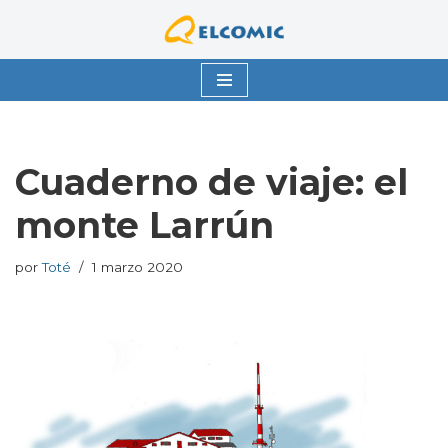
Saltar
al
contenido
Cuaderno de viaje: el
monte Larrún
por
Toté
1 marzo 2020