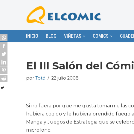
Saltar
al
contenido
INICIO
BLOG
VIÑETAS
COMICS
CUADE
El III Salón del C
por
Toté
22 julio 2008
.
Si no fuera por que me gusta tomarme las cos
hubiera cogido y le hubiera prendido fuego a
Manga y Juegos de Estrategia que se celebró 
micrófono.