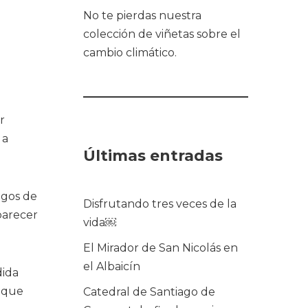
No te pierdas nuestra
colección de viñetas sobre el
cambio climático.
r
 a
Últimas entradas
egos de
Disfrutando tres veces de la
parecer
vida￼
El Mirador de San Nicolás en
el Albaicín
dida
n que
Catedral de Santiago de