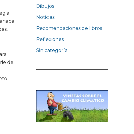
Dibujos
egia
Noticias
fanaba
Recomendaciones de libros
das,
Reflexiones
Sin categoría
ara
erie de
eto