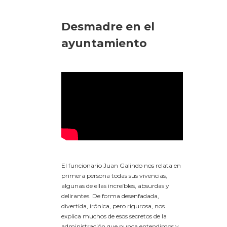
Desmadre en el
ayuntamiento
El funcionario Juan Galindo nos relata en
primera persona todas sus vivencias,
algunas de ellas increíbles, absurdas y
delirantes. De forma desenfadada,
divertida, irónica, pero rigurosa, nos
explica muchos de esos secretos de la
administración que nunca entendimos y