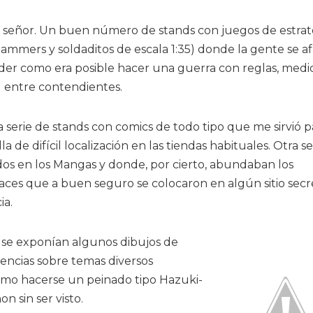
í señor. Un buen número de stands con juegos de estrat
mmers y soldaditos de escala 1:35) donde la gente se a
der como era posible hacer una guerra con reglas, medi
d entre contendientes.
serie de stands con comics de todo tipo que me sirvió p
a de difícil localización en las tiendas habituales. Otra s
os en los Mangas y donde, por cierto, abundaban los
races que a buen seguro se colocaron en algún sitio secr
ia.
 se exponían algunos dibujos de
rencias sobre temas diversos
como hacerse un peinado tipo Hazuki-
 sin ser visto.