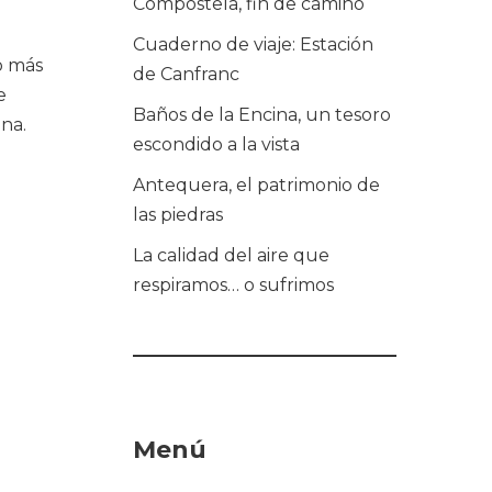
Compostela, fin de camino
Cuaderno de viaje: Estación
o más
de Canfranc
e
Baños de la Encina, un tesoro
ena.
escondido a la vista
Antequera, el patrimonio de
las piedras
La calidad del aire que
respiramos… o sufrimos
Menú