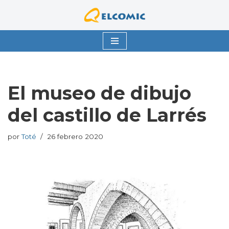
Saltar
al
contenido
El museo de dibujo
del castillo de Larrés
por
Toté
26 febrero 2020