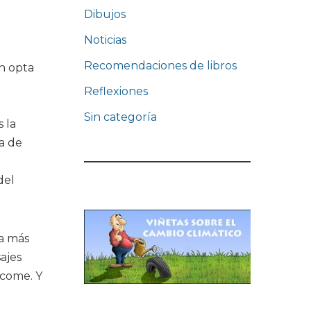
Dibujos
Noticias
Recomendaciones de libros
en opta
Reflexiones
Sin categoría
 la
a de
del
ra más
ajes
 come. Y