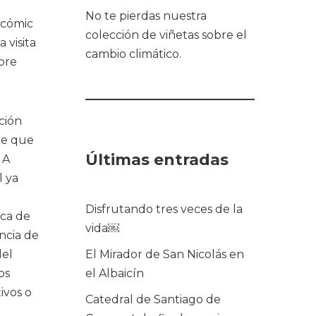
No te pierdas nuestra
 cómic
colección de viñetas sobre el
 visita
cambio climático.
bre
ción
de que
Últimas entradas
 A
l ya
Disfrutando tres veces de la
rca de
vida￼
ncia de
del
El Mirador de San Nicolás en
os
el Albaicín
ivos o
Catedral de Santiago de