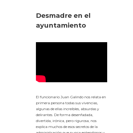
Desmadre en el
ayuntamiento
El funcionario Juan Galindo nos relata en
primera persona todas sus vivencias,
algunas de ellas increíbles, absurdas y
delirantes. De forma desenfadada,
divertida, irónica, pero rigurosa, nos
explica muchos de esos secretos de la
administración que nunca entendimos y