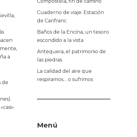
Compostela, fin de camino
Cuaderno de viaje: Estación
evilla,
de Canfranc
ás
Baños de la Encina, un tesoro
 hacen
escondido a la vista
lemente,
Antequera, el patrimonio de
aña a
las piedras
La calidad del aire que
respiramos… o sufrimos
s de
nes).
«casi»
Menú