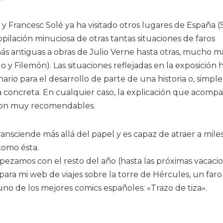
 y Francesc Solé ya ha visitado otros lugares de España (S
opilación minuciosa de otras tantas situaciones de faros
más antiguas a obras de Julio Verne hasta otras, mucho m
lo y Filemón). Las situaciones reflejadas en la exposición
nario para el desarrollo de parte de una historia o, simp
a concreta. En cualquier caso, la explicación que acomp
 son muy recomendables.
ansciende más allá del papel y es capaz de atraer a mile
como ésta.
mpezamos con el resto del año (hasta las próximas vacacio
a mi web de viajes sobre la torre de Hércules, un faro 
no de los mejores comics españoles: «Trazo de tiza».