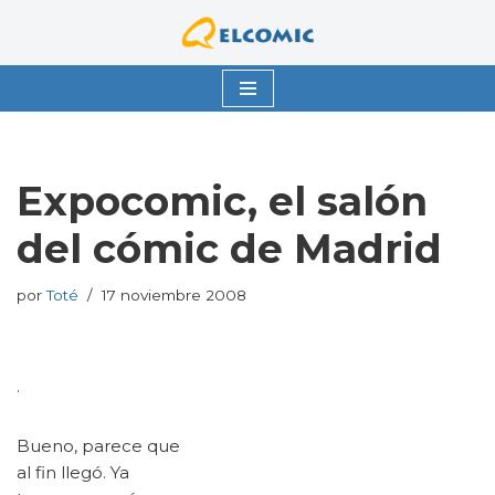
Saltar
al
contenido
Expocomic, el salón
del cómic de Madrid
por
Toté
17 noviembre 2008
.
Bueno, parece que
al fin llegó. Ya