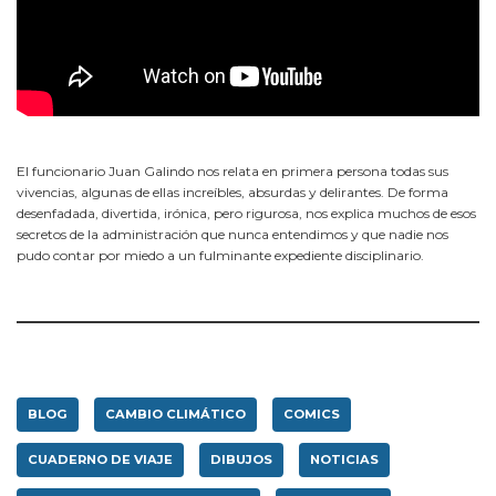
El funcionario Juan Galindo nos relata en primera persona todas sus
vivencias, algunas de ellas increíbles, absurdas y delirantes. De forma
desenfadada, divertida, irónica, pero rigurosa, nos explica muchos de esos
secretos de la administración que nunca entendimos y que nadie nos
pudo contar por miedo a un fulminante expediente disciplinario.
BLOG
CAMBIO CLIMÁTICO
COMICS
CUADERNO DE VIAJE
DIBUJOS
NOTICIAS