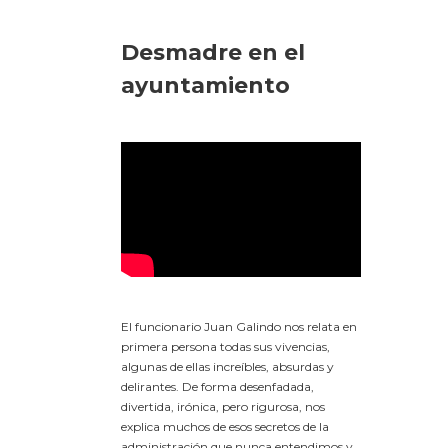
Desmadre en el
ayuntamiento
El funcionario Juan Galindo nos relata en
primera persona todas sus vivencias,
algunas de ellas increíbles, absurdas y
delirantes. De forma desenfadada,
divertida, irónica, pero rigurosa, nos
explica muchos de esos secretos de la
administración que nunca entendimos y