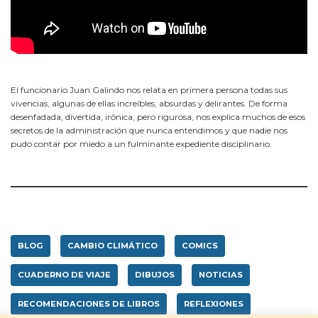
El funcionario Juan Galindo nos relata en primera persona todas sus
vivencias, algunas de ellas increíbles, absurdas y delirantes. De forma
desenfadada, divertida, irónica, pero rigurosa, nos explica muchos de esos
secretos de la administración que nunca entendimos y que nadie nos
pudo contar por miedo a un fulminante expediente disciplinario.
BLOG
CAMBIO CLIMÁTICO
COMICS
CUADERNO DE VIAJE
DIBUJOS
NOTICIAS
RECOMENDACIONES DE LIBROS
REFLEXIONES