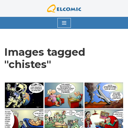
Saltar
al
contenido
Images tagged
"chistes"